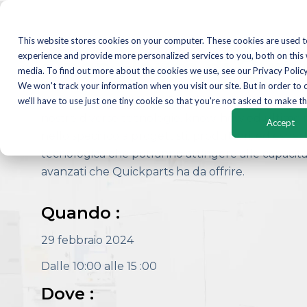
This website stores cookies on your computer. These cookies are used 
experience and provide more personalized services to you, both on this
Open House di Quic
media. To find out more about the cookies we use, see our Privacy Policy
We won't track your information when you visit our site. But in order to
Unitevi a noi nell'Open Day di Quickparts Italia,
we'll have to use just one tiny cookie so that you're not asked to make th
nostre diverse tecnologie, know-how ed ultime no
Accept
nello specifico a progettisti, produttori, ed esper
tecnologica che potranno attingere alle capacità 
avanzati che Quickparts ha da offrire.
Quando :
29 febbraio 2024
Dalle 10:00 alle 15 :00
Dove :