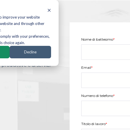
to improve your website
 website and through other
kparts
.
 comply with your preferences,
Nome di battesimo
*
 dove vi mostreremo le
is choice again.
vità. L’evento è rivolto
Decline
ti di innovazione
produttive e ai servizi
Email
*
Numero di telefono
*
Titolo di lavoro
*